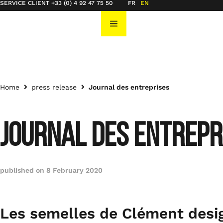
SERVICE CLIENT +33 (0) 4 92 47 75 50
FR
EN
Home
press release
Journal des entreprises
JOURNAL DES ENTREPR
published on
8 February 2020
Les semelles de Clément desi