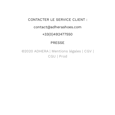
CONTACTER LE SERVICE CLIENT :
contact@adherashoes.com
+33(0)492477550
PRESSE
©2020 ADHERA |
Mentions légales
|
CGV
|
CGU
| Prod