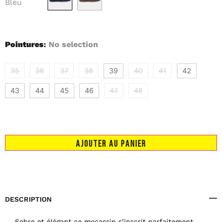
Bleu
Pointures
:
No selection
35
36
37
38
39
40
41
42
43
44
45
46
47
48
AJOUTER AU PANIER
DESCRIPTION
Sobre et élégant ce mocassin s’inscrit parfaitement