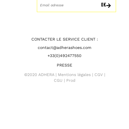
OK
CONTACTER LE SERVICE CLIENT :
contact@adherashoes.com
+33(0)492477550
PRESSE
©2020 ADHERA |
Mentions légales
|
CGV
|
CGU
| Prod