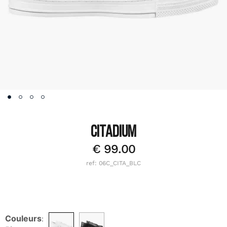
CITADIUM
€
99.00
ref: 06C_CITA_BLC
Couleurs
: