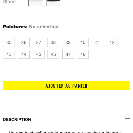
Blanc
Pointures
:
No selection
35
36
37
38
39
40
41
42
43
44
45
46
47
48
AJOUTER AU PANIER
DESCRIPTION
Un des best-seller de la marque, ce sneaker à lacets a